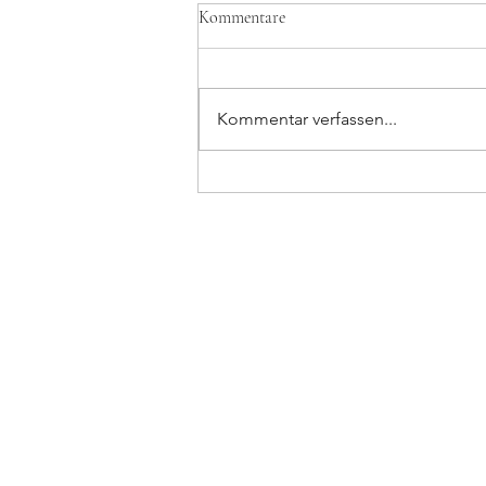
Kommentare
Kommentar verfassen...
Rückblick Juli 2026 danceComp-
Wuppertal
Bitte bea