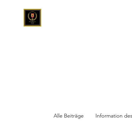
Tanzsportclub Rhein-Ahr-Sinzig e.V.
Start
Blog
Turnierpaare
Trainer/Ü-Leiter
Unser 
Alle Beiträge
Information de